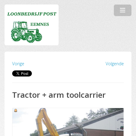
Vorige
Volgende
Tractor + arm toolcarrier