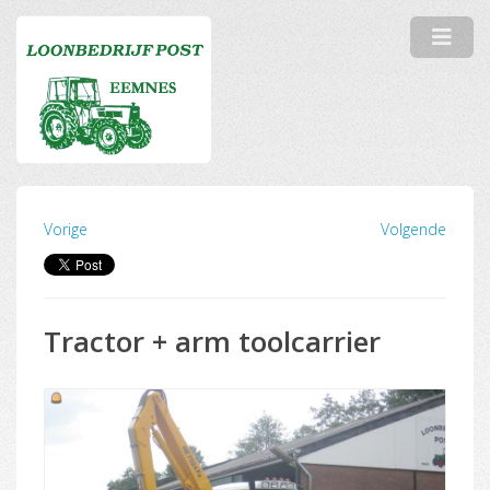
Vorige
Volgende
Tractor + arm toolcarrier