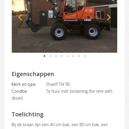
1
2
3
4
5
6
7
8
Eigenschappen
Merk en type
Shaeff TW 95
Conditie
Te huur met bediening (for rent with
driver)
Toelichting
Bij de kraan zijn een 40 cm bak, een 80 cm bak, een